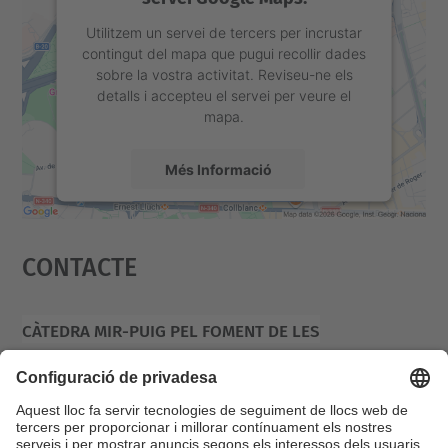
Utilitzem un servei de tercers per incrustar
contingut del mapa que pugui recollir dades
sobre la vostra activitat. Reviseu-ne els
detalls i accepteu el servei per veure el
mapa.
Més Informació
Accepta
Contacte
powered by
Usercentrics Consent
Management Platform
Càtedra Mir-Puig Pel Foment De Les
Matemàtiques I La Recerca Del Talent Jove
Campus Diagonal Sud, Edifici U.