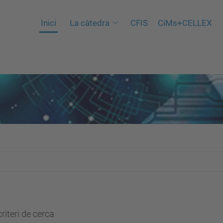
Inici
La càtedra
CFIS
CiMs+CELLEX
riteri de cerca