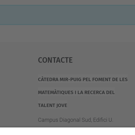
Contacte
Càtedra Mir-Puig Pel Foment De Les
Matemàtiques I La Recerca Del
Talent Jove
Campus Diagonal Sud, Edifici U.
C. Pau Gargallo, 14 08028 Barcelona