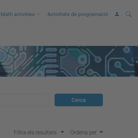
Cerca
C
Math activities
Activitats de programació
e
r
c
a
a
v
a
n
ç
a
d
a
…
Filtra els resultats.
Ordena per