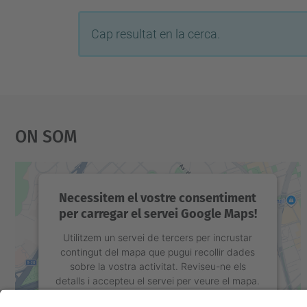
Cap resultat en la cerca.
On Som
Necessitem el vostre consentiment
per carregar el servei Google Maps!
Utilitzem un servei de tercers per incrustar
contingut del mapa que pugui recollir dades
sobre la vostra activitat. Reviseu-ne els
detalls i accepteu el servei per veure el mapa.