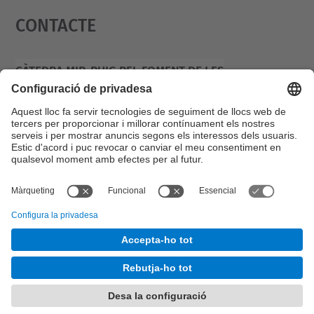
Contacte
powered by
Usercentrics Consent
Management Platform
Càtedra Mir-Puig Pel Foment De Les
Matemàtiques I La Recerca Del Talent Jove
Campus Diagonal Sud, Edifici U.
C. Pau Gargallo, 14 08028 Barcelona
© UPC
Desenvolupat amb
Mapa del lloc
Accessibilitat