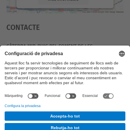
Accepta
Contacte
powered by
Usercentrics Consent
Management Platform
Càtedra Mir-Puig Pel Foment De Les
Matemàtiques I La Recerca Del Talent Jove
Campus Diagonal Sud, Edifici U.
C. Pau Gargallo, 14 08028 Barcelona
© UPC